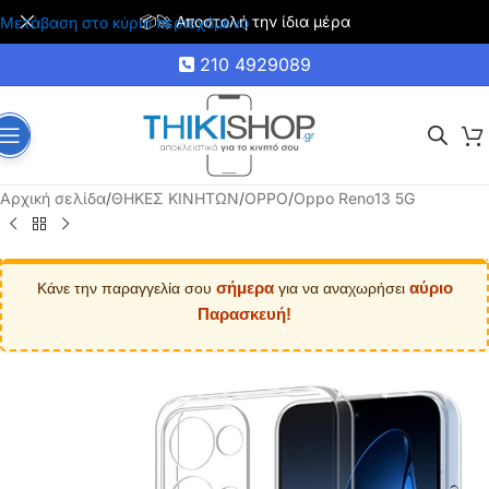
🚚 Δωρεάν μεταφορικά για αγορές άνω των 35€
Μετάβαση στο κύριο περιεχόμενο
210 4929089
Αρχική σελίδα
/
ΘΗΚΕΣ ΚΙΝΗΤΩΝ
/
OPPO
/
Oppo Reno13 5G
σήμερα
αύριο
Κάνε την παραγγελία σου
για να αναχωρήσει
Παρασκευή!