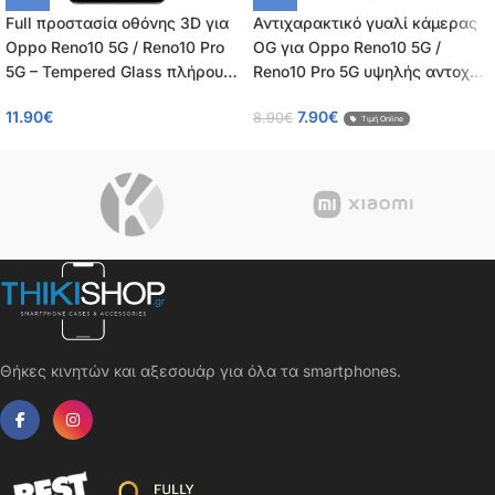
Full προστασία οθόνης 3D για
Αντιχαρακτικό γυαλί κάμερας
Oppo Reno10 5G / Reno10 Pro
OG για Oppo Reno10 5G /
5G – Tempered Glass πλήρους
Reno10 Pro 5G υψηλής αντοχής
κάλυψης 9H – OEM – 0.26mm
Tempered Glass 9H – 0.30mm
11.90
€
7.90
€
8.90
€
Τιμή Online
Θήκες κινητών και αξεσουάρ για όλα τα smartphones.