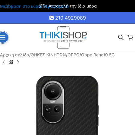
🚚 Δωρεάν μεταφορικά για αγορές άνω των 35€
Μετάβαση στο κύριο περιεχόμενο
210 4929089
Αρχική σελίδα
/
ΘΗΚΕΣ ΚΙΝΗΤΩΝ
/
OPPO
/
Oppo Reno10 5G