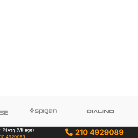
Ρέντη (Village)
210 4929089
10 4929089