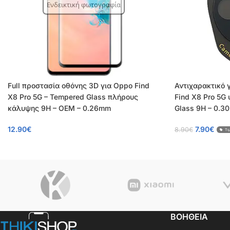
Ενδεικτική φωτογραφία
Full προστασία οθόνης 3D για Oppo Find
Αντιχαρακτικό 
X8 Pro 5G – Tempered Glass πλήρους
Find X8 Pro 5G
κάλυψης 9H – OEM – 0.26mm
Glass 9H – 0.3
12.90
€
7.90
€
8.90
€
Τι
ΒΟΗΘΕΙΑ