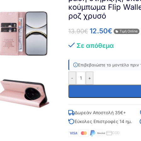
κούμπωμα Flip Wall
ροζ χρυσό
12.50
€
13.90
€
Τιμή Online
Σε απόθεμα
Επιβεβαιώστε το μοντέλο πριν 
-
+
Δωρεάν Αποστολή 35€+
Εύκολες Επιστροφές 14 ημ.
COD