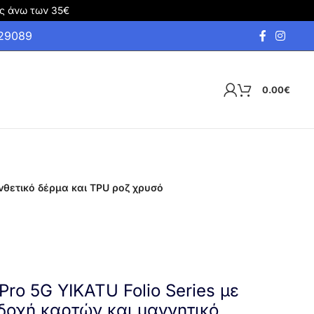
ς άνω των 35€
929089
0.00
€
νθετικό δέρμα και TPU ροζ χρυσό
Pro 5G YIKATU Folio Series με
δοχή καρτών και μαγνητικό