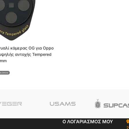
γυαλί κάμερας OG για Oppo
 υψηλής αντοχής Tempered
0mm
μή Online
Ο ΛΟΓΑΡΙΑΣΜΟΣ ΜΟΥ
2