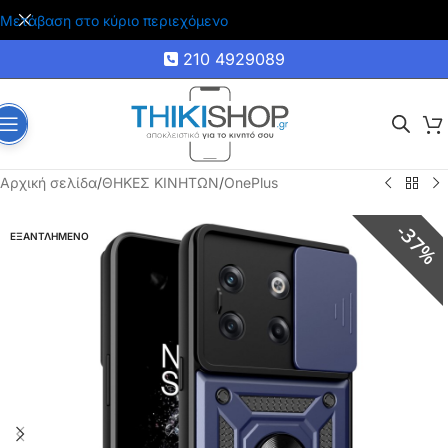
🚚 Δωρεάν μεταφορικά για αγορές άνω των 35€
Μετάβαση στο κύριο περιεχόμενο
210 4929089
Αρχική σελίδα
/
ΘΗΚΕΣ ΚΙΝΗΤΩΝ
/
OnePlus
37%
ΕΞΑΝΤΛΗΜΕΝΟ