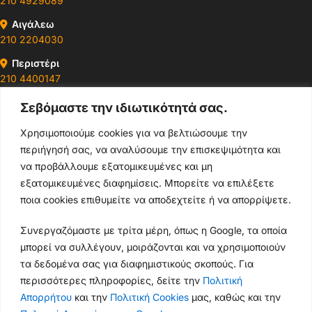
210 4929089
Αιγάλεω
210 2204030
Περιστέρι
210 4400147
Σεβόμαστε την ιδιωτικότητά σας.
Ωράρια & Διευθύνσεις →
Χρησιμοποιούμε cookies για να βελτιώσουμε την
περιήγησή σας, να αναλύσουμε την επισκεψιμότητα και
210 4929089
να προβάλλουμε εξατομικευμένες και μη
Κεντρικό τηλέφωνο
εξατομικευμένες διαφημίσεις. Μπορείτε να επιλέξετε
ποια cookies επιθυμείτε να αποδεχτείτε ή να απορρίψετε.
info@thikishop.gr
Συνεργαζόμαστε με τρίτα μέρη, όπως η Google, τα οποία
Δευ - Σάβ: 10:00 - 21:00
μπορεί να συλλέγουν, μοιράζονται και να χρησιμοποιούν
τα δεδομένα σας για διαφημιστικούς σκοπούς. Για
ΔΩΡΕΑΝ ΑΠΟΣΤΟΛΗ
περισσότερες πληροφορίες, δείτε την
Πολιτική
για παραγγελίες άνω των 35€
Απορρήτου
και την
Πολιτική Cookies
μας, καθώς και την