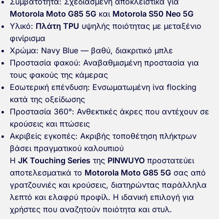
Συμβατότητα: Σχεδιασμένη αποκλειστικά για
Motorola Moto G85 5G
και
Motorola S50 Neo 5G
Υλικό:
Πλάτη TPU
υψηλής ποιότητας με μεταξένιο
φινίρισμα
Χρώμα: Navy Blue — βαθύ, διακριτικό μπλε
Προστασία φακού: Αναβαθμισμένη προστασία για
τους φακούς της κάμερας
Εσωτερική επένδυση: Ενσωματωμένη ίνα flocking
κατά της οξείδωσης
Προστασία 360°: Ανθεκτικές άκρες που αντέχουν σε
κρούσεις και πτώσεις
Ακριβείς εγκοπές: Ακριβής τοποθέτηση πλήκτρων
βάσει πραγματικού καλουπιού
Η
JK Touching Series
της
PINWUYO
προστατεύει
αποτελεσματικά το
Motorola Moto G85 5G
σας από
γρατζουνιές και κρούσεις, διατηρώντας παράλληλα
λεπτό και ελαφρύ προφίλ. Η ιδανική επιλογή για
χρήστες που αναζητούν ποιότητα και στυλ.