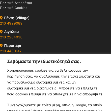
Πολιτική Απορρήτου
Πολιτική Cookies
Ρέντη (Village)
210 4929089
Αιγάλεω
210 2204030
Περιστέρι
210 4400147
Σεβόμαστε την ιδιωτικότητά σας.
Ωράρια & Διευθύνσεις →
Χρησιμοποιούμε cookies για να βελτιώσουμε την
περιήγησή σας, να αναλύσουμε την επισκεψιμότητα και
210 4929089
να προβάλλουμε εξατομικευμένες και μη
Κεντρικό τηλέφωνο
εξατομικευμένες διαφημίσεις. Μπορείτε να επιλέξετε
ποια cookies επιθυμείτε να αποδεχτείτε ή να απορρίψετε.
info@thikishop.gr
Συνεργαζόμαστε με τρίτα μέρη, όπως η Google, τα οποία
Δευ - Σάβ: 10:00 - 21:00
μπορεί να συλλέγουν, μοιράζονται και να χρησιμοποιούν