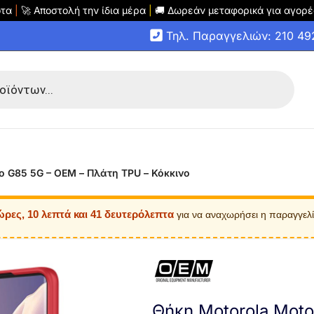
οτα
|
🚀 Αποστολή την ίδια μέρα
|
🚚 Δωρεάν μεταφορικά για αγορέ
Τηλ. Παραγγελιών: 210 4
o G85 5G – OEM – Πλάτη TPU – Κόκκινο
ώρες, 10 λεπτά και 41 δευτερόλεπτα
για να αναχωρήσει η παραγγελ
Θήκη Motorola Mot