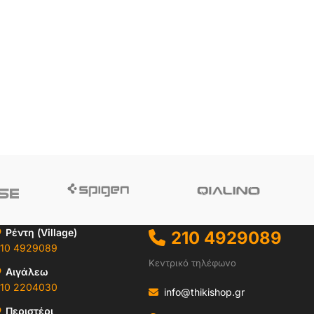
Ρέντη (Village)
210 4929089
10 4929089
Κεντρικό τηλέφωνο
Αιγάλεω
10 2204030
info@thikishop.gr
Περιστέρι