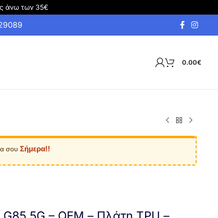
ς άνω των 35€
929089
0.00
€
Σήμερα!!
ία σου
o G85 5G – OEM – Πλάτη TPU –