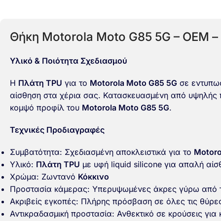
Θήκη Motorola Moto G85 5G – OEM –
Υλικό & Ποιότητα Σχεδιασμού
Η
Πλάτη TPU
για το
Motorola Moto G85 5G
σε εντυπω
αίσθηση στα χέρια σας. Κατασκευασμένη από υψηλής
κομψό προφίλ του
Motorola Moto G85 5G
.
Τεχνικές Προδιαγραφές
Συμβατότητα: Σχεδιασμένη αποκλειστικά για το
Motoro
Υλικό:
Πλάτη TPU
με υφή liquid silicone για απαλή αί
Χρώμα: Ζωντανό
Κόκκινο
Προστασία κάμερας: Υπερυψωμένες άκρες γύρω από 
Ακριβείς εγκοπές: Πλήρης πρόσβαση σε όλες τις θύρες
Αντικραδασμική προστασία: Ανθεκτικό σε κρούσεις για