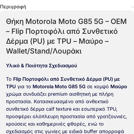
Περιγραφή
Θήκη Motorola Moto G85 5G – OEM
– Flip Πορτοφόλι από Συνθετικό
Δέρμα (PU) με TPU – Μαύρο –
Wallet/Stand/Λουράκι
Υλικό & Ποιότητα Σχεδιασμού
Το
Flip Πορτοφόλι από Συνθετικό Δέρμα (PU) με
TPU
για το
Motorola Moto G85 5G
σε κομψό
Μαύρο
χρώμα συνδυάζει premium αισθητική με πλήρη
προστασία. Κατασκευασμένο από ανθεκτικό
συνθετικό δέρμα calf texture και εσωτερικό TPU,
προσφέρει ολόπλευρη προστασία από γρατζουνιές,
κρούσεις και καθημερινές φθορές, ενώ το
σχεδιασμός στις γωνίες με ειδικά buffer απορροφά