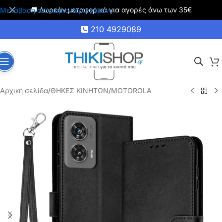
🚚 Δωρεάν μεταφορικά για αγορές άνω των 35€
Μετάβαση στο κύριο περιεχόμενο
210 4929089
Αρχική σελίδα
/
ΘΗΚΕΣ ΚΙΝΗΤΩΝ
/
MOTOROLA