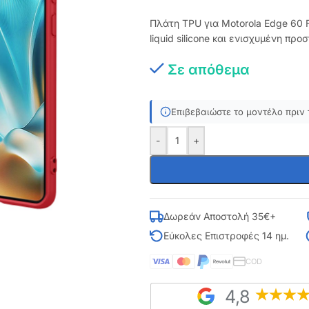
Πλάτη TPU για Motorola Edge 60 
liquid silicone και ενισχυμένη πρ
Σε απόθεμα
Επιβεβαιώστε το μοντέλο πριν 
-
+
Δωρεάν Αποστολή 35€+
Εύκολες Επιστροφές 14 ημ.
COD
4,8