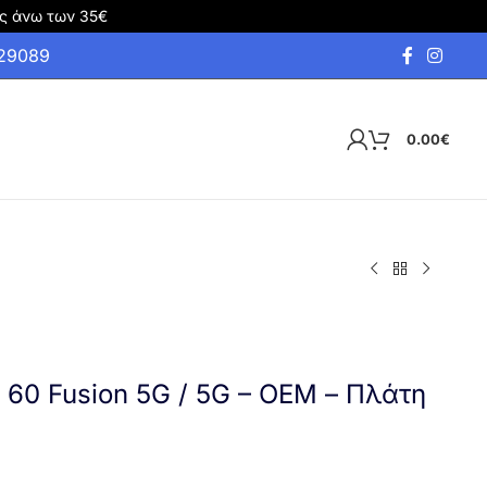
ς άνω των 35€
929089
0.00
€
 60 Fusion 5G / 5G – OEM – Πλάτη