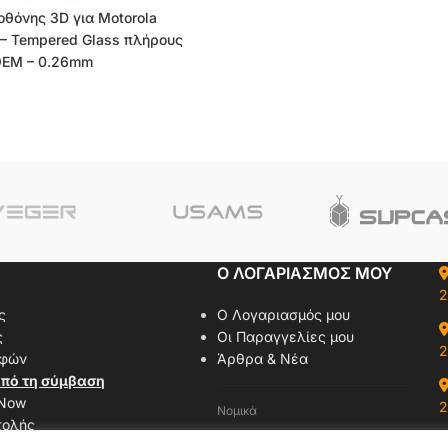
οθόνης 3D για Motorola
 – Tempered Glass πλήρους
OEM – 0.26mm
Ο ΛΟΓΑΡΙΑΣΜΟΣ ΜΟΥ
2
ς
Ο Λογαριασμός μου
ς
Οι Παραγγελίες μου
2
οφών
Άρθρα & Νέα
πό τη σύμβαση
 Now
2
Νομικά
τολής
Όροι Χρήσης
αζί μας