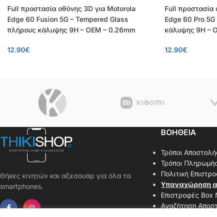
Full προστασία οθόνης 3D για Motorola
Full προστασία 
Edge 60 Fusion 5G – Tempered Glass
Edge 60 Pro 5G
πλήρους κάλυψης 9H – OEM – 0.26mm
κάλυψης 9H – 
12.90
€
12.90
€
ΒΟΗΘΕΙΑ
Τρόποι Αποστολή
Τρόποι Πληρωμή
Πολιτική Επιστρ
Θήκες κινητών και αξεσουάρ για όλα τα
Υπαναχώρηση α
smartphones.
Επιστροφές Box
Αναζήτηση Αποσ
Επικοινωνήστε μ