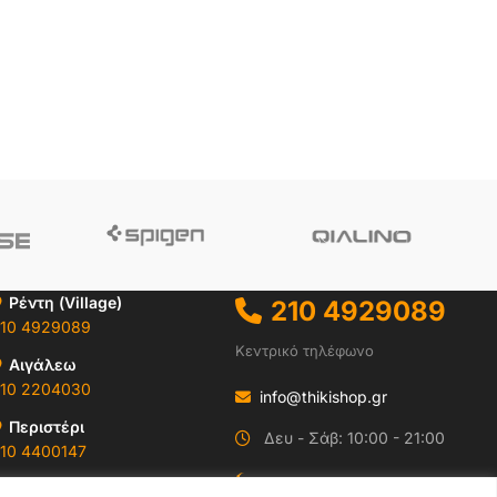
Ρέντη (Village)
210 4929089
10 4929089
Κεντρικό τηλέφωνο
Αιγάλεω
10 2204030
info@thikishop.gr
Περιστέρι
Δευ - Σάβ: 10:00 - 21:00
10 4400147