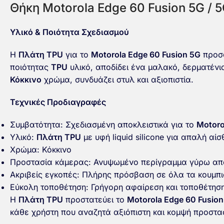
Θήκη Motorola Edge 60 Fusion 5G / 
Υλικό & Ποιότητα Σχεδιασμού
Η
Πλάτη TPU
για το
Motorola Edge 60 Fusion 5G
προσφ
ποιότητας
TPU
υλικό, αποδίδει ένα μαλακό, δερματένιο
Κόκκινο
χρώμα, συνδυάζει στυλ και αξιοπιστία.
Τεχνικές Προδιαγραφές
Συμβατότητα: Σχεδιασμένη αποκλειστικά για το
Motoro
Υλικό:
Πλάτη TPU
με υφή liquid silicone για απαλή αί
Χρώμα: Κόκκινο
Προστασία κάμερας: Ανυψωμένο περίγραμμα γύρω από
Ακριβείς εγκοπές: Πλήρης πρόσβαση σε όλα τα κουμπιά
Εύκολη τοποθέτηση: Γρήγορη αφαίρεση και τοποθέτηση
Η
Πλάτη TPU
προστατεύει το
Motorola Edge 60 Fusion
κάθε χρήστη που αναζητά αξιόπιστη και κομψή προστα