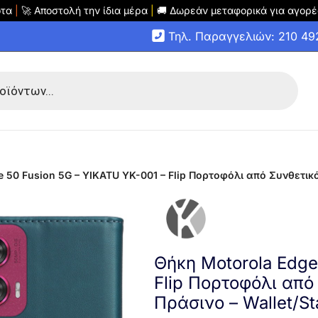
οτα
|
🚀 Αποστολή την ίδια μέρα
|
🚚 Δωρεάν μεταφορικά για αγορέ
Τηλ. Παραγγελιών: 210 4
 50 Fusion 5G – YIKATU YK-001 – Flip Πορτοφόλι από Συνθετικό
Θήκη Motorola Edge
Flip Πορτοφόλι από
Πράσινο – Wallet/S