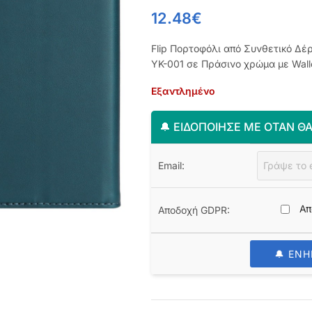
12.48
€
Flip Πορτοφόλι από Συνθετικό Δέρ
YK-001 σε Πράσινο χρώμα με Walle
Εξαντλημένο
🔔 ΕΙΔΟΠΟΊΗΣΈ ΜΕ ΌΤΑΝ ΘΑ
Email:
Απ
Αποδοχή GDPR:
🔔 ΕΝ