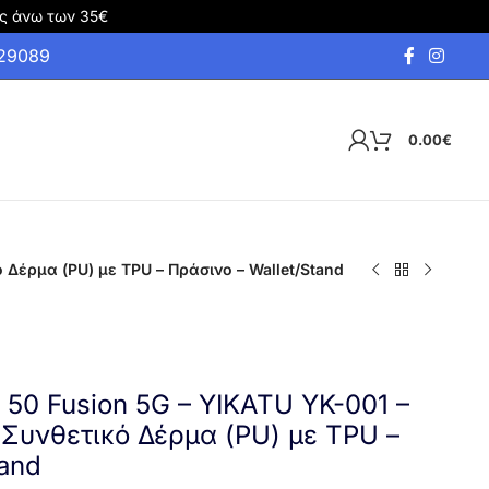
ς άνω των 35€
929089
0.00
€
 Δέρμα (PU) με TPU – Πράσινο – Wallet/Stand
 50 Fusion 5G – YIKATU YK-001 –
 Συνθετικό Δέρμα (PU) με TPU –
tand