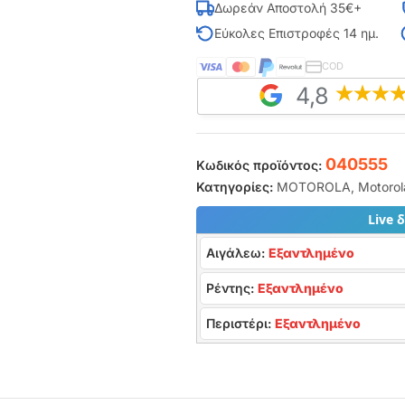
Δωρεάν Αποστολή 35€+
Εύκολες Επιστροφές 14 ημ.
COD
4,8
040555
Κωδικός προϊόντος:
Κατηγορίες:
MOTOROLA
,
Motorol
Live 
Αιγάλεω:
Εξαντλημένο
Ρέντης:
Εξαντλημένο
Περιστέρι:
Εξαντλημένο