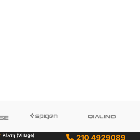
Ρέντη (Village)
210 4929089