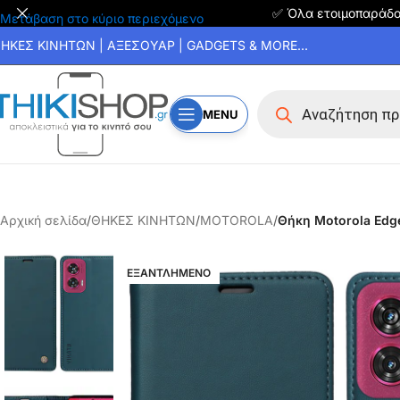
✅ Όλα ετοιμοπαράδ
Μετάβαση στο κύριο περιεχόμενο
ΗΚΕΣ ΚΙΝΗΤΩΝ | ΑΞΕΣΟΥΑΡ | GADGETS & MORE...
MENU
Αρχική σελίδα
/
ΘΗΚΕΣ ΚΙΝΗΤΩΝ
/
MOTOROLA
/
Θήκη Motorola Edge
ΕΞΑΝΤΛΗΜΕΝΟ