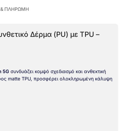
 & ΠΛΗΡΩΜΗ
υνθετικό Δέρμα (PU) με TPU –
n 5G
συνδυάζει κομψό σχεδιασμό και ανθεκτική
φος matte TPU, προσφέρει ολοκληρωμένη κάλυψη