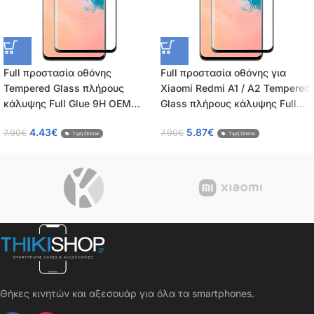
Full προστασία οθόνης
Full προστασία οθόνης για
Tempered Glass πλήρους
Xiaomi Redmi A1 / A2 Tempered
κάλυψης Full Glue 9H OEM
Glass πλήρους κάλυψης Full
0.26mm για Xiaomi Redmi A1+
Glue 9H OEM 0.26mm
4.43
€
5.87
€
7.90
€
7.90
€
Τιμή Online
Τιμή Online
Θήκες κινητών και αξεσουάρ για όλα τα smartphones.