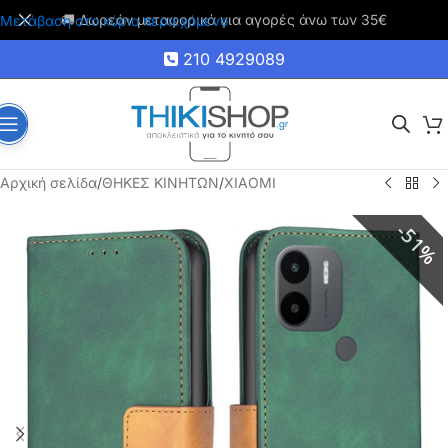
🚚 Δωρεάν μεταφορικά για αγορές άνω των 35€
Μετάβαση στο κύριο περιεχόμενο
210 4929089
Αρχική σελίδα
/
ΘΗΚΕΣ ΚΙΝΗΤΩΝ
/
XIAOMI
51%