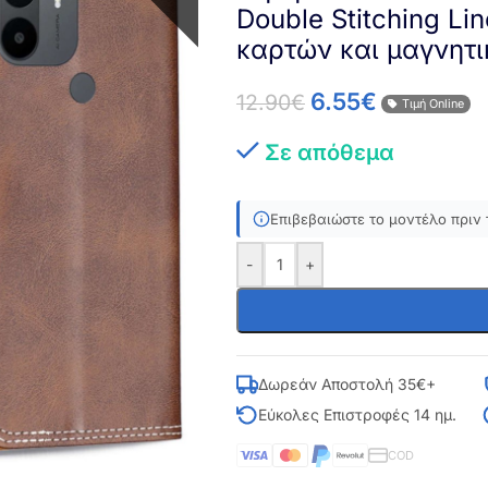
Double Stitching Li
καρτών και μαγνητ
6.55
€
12.90
€
Τιμή Online
Σε απόθεμα
Επιβεβαιώστε το μοντέλο πριν 
-
+
Δωρεάν Αποστολή 35€+
Εύκολες Επιστροφές 14 ημ.
COD