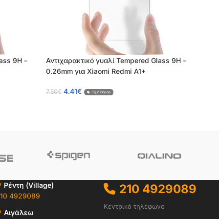
ass 9H –
Αντιχαρακτικό γυαλί Tempered Glass 9H –
0.26mm για Xiaomi Redmi A1+
4.41
€
7.50
€
Τιμή Online
Ρέντη (Village)
210 4929089
10 4929089
Κεντρικό τηλέφωνο
Αιγάλεω