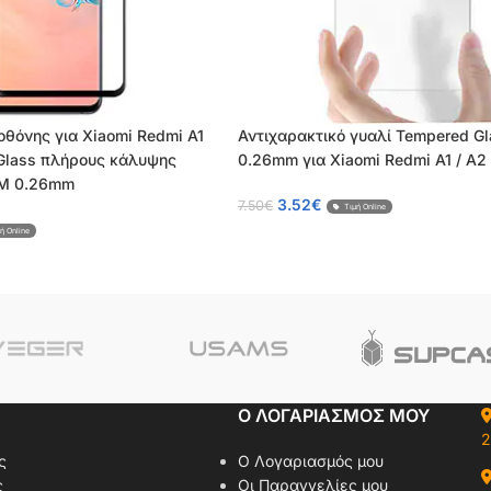
οθόνης για Xiaomi Redmi A1
Αντιχαρακτικό γυαλί Tempered Gl
Glass πλήρους κάλυψης
0.26mm για Xiaomi Redmi A1 / A2
EM 0.26mm
3.52
€
7.50
€
Τιμή Online
ή Online
Ο ΛΟΓΑΡΙΑΣΜΟΣ ΜΟΥ
2
ς
Ο Λογαριασμός μου
ς
Οι Παραγγελίες μου