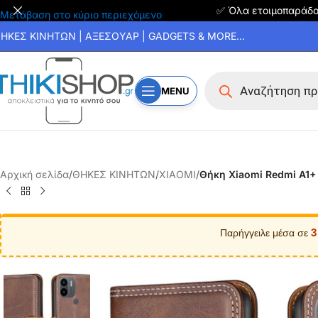
✅ Όλα ετοιμοπαράδ
Μετάβαση στο κύριο περιεχόμενο
ΗΚΕΣ ΚΙΝΗΤΩΝ | ΑΞΕΣΟΥΑΡ | GADGETS & MORE...
MENU
Αρχική σελίδα
/
ΘΗΚΕΣ ΚΙΝΗΤΩΝ
/
XIAOMI
/
Θήκη Xiaomi Redmi A1+
3
Παρήγγειλε μέσα σε