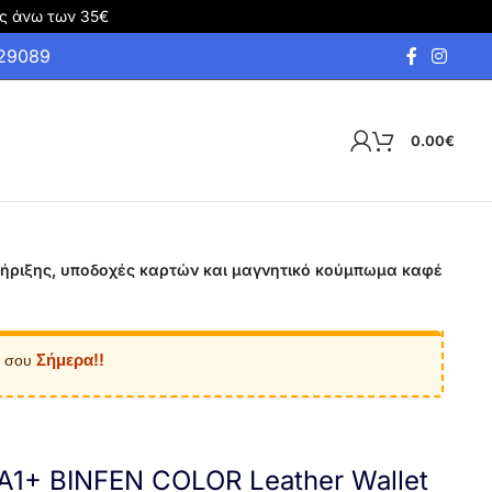
ς άνω των 35€
929089
0.00
€
 στήριξης, υποδοχές καρτών και μαγνητικό κούμπωμα καφέ
Σήμερα!!
α σου
A1+ BINFEN COLOR Leather Wallet