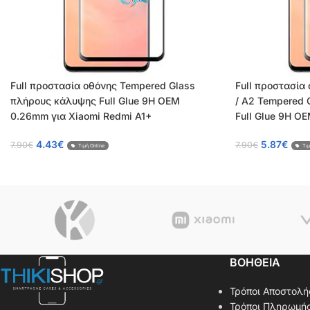
Full προστασία οθόνης Tempered Glass
Full προστασία 
πλήρους κάλυψης Full Glue 9H OEM
/ A2 Tempered 
0.26mm για Xiaomi Redmi A1+
Full Glue 9H O
4.43
€
5.87
€
7.90
€
7.90
€
Τιμή Online
Τιμ
ΒΟΗΘΕΙΑ
Τρόποι Αποστολή
Τρόποι Πληρωμή