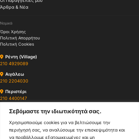
Οι Παραγγελίες μου
Άρθρα & Νέα
Νομικά
Όροι Χρήσης
Πολιτική Απορρήτου
Πολιτική Cookies
Ρέντη (Village)
210 4929089
Αιγάλεω
210 2204030
Περιστέρι
210 4400147
Σεβόμαστε την ιδιωτικότητά σας.
Ωράρια & Διευθύνσεις →
Χρησιμοποιούμε cookies για να βελτιώσουμε την
περιήγησή σας, να αναλύσουμε την επισκεψιμότητα και
210 4929089
να προβάλλουμε εξατομικευμένες και μη