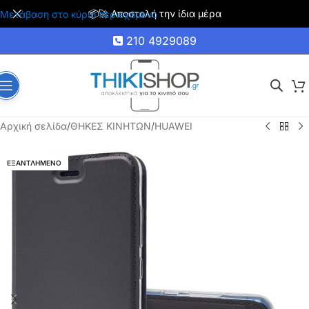
🚚 Δωρεάν μεταφορικά για αγορές άνω των 35€
Μετάβαση στο κύριο περιεχόμενο
210 4929089
Αρχική σελίδα
/
ΘΗΚΕΣ ΚΙΝΗΤΩΝ
/
HUAWEI
ΕΞΑΝΤΛΗΜΕΝΟ