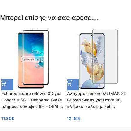
Μπορεί επίσης να σας αρέσει…
Ενδεικτική φωτογραφία
Full προστασία οθόνης 3D για
Αντιχαρακτικό γυαλί IMAK 3D
Honor 90 5G – Tempered Glass
Curved Series για Honor 90
πλήρους κάλυψης 9H – OEM –
πλήρους κάλυψης Full
0.26mm
Coverage Tempered Glass 9H
11.90
€
12.46
€