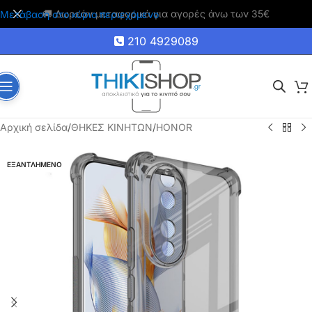
🚚 Δωρεάν μεταφορικά για αγορές άνω των 35€
Μετάβαση στο κύριο περιεχόμενο
210 4929089
Αρχική σελίδα
/
ΘΗΚΕΣ ΚΙΝΗΤΩΝ
/
HONOR
ΕΞΑΝΤΛΗΜΕΝΟ