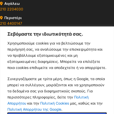
Αιγάλεω
210 2204030
Περιστέρι
210 4400147
Σεβόμαστε την ιδιωτικότητά σας.
Ωράρια & Διευθύνσεις →
Χρησιμοποιούμε cookies για να βελτιώσουμε την
περιήγησή σας, να αναλύσουμε την επισκεψιμότητα και
210 4929089
να προβάλλουμε εξατομικευμένες και μη
Κεντρικό τηλέφωνο
εξατομικευμένες διαφημίσεις. Μπορείτε να επιλέξετε
ποια cookies επιθυμείτε να αποδεχτείτε ή να απορρίψετε.
info@thikishop.gr
Συνεργαζόμαστε με τρίτα μέρη, όπως η Google, τα οποία
Δευ - Σάβ: 10:00 - 21:00
μπορεί να συλλέγουν, μοιράζονται και να χρησιμοποιούν
τα δεδομένα σας για διαφημιστικούς σκοπούς. Για
ΔΩΡΕΑΝ ΑΠΟΣΤΟΛΗ
περισσότερες πληροφορίες, δείτε την
Πολιτική
για παραγγελίες άνω των 35€
Απορρήτου
και την
Πολιτική Cookies
μας, καθώς και την
Πολιτική Απορρήτου της Google
.
Thiki
gr
Copyright
2025 Powered by
Shop.
. Mobile Cases & Accessories.