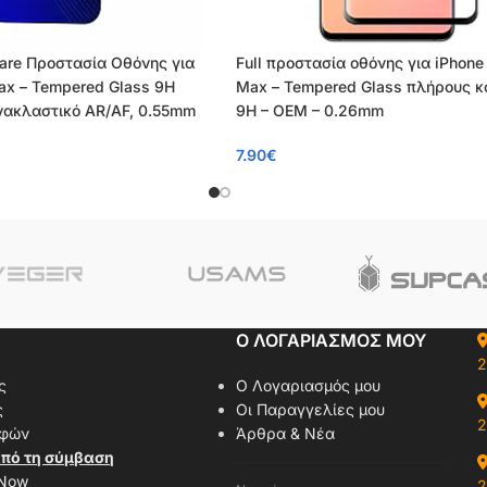
lare Προστασία Οθόνης για
Full προστασία οθόνης για iPhone 
Max – Tempered Glass 9H
Max – Tempered Glass πλήρους 
ανακλαστικό AR/AF, 0.55mm
9H – OEM – 0.26mm
7.90
€
Ο ΛΟΓΑΡΙΑΣΜΟΣ ΜΟΥ
2
ς
Ο Λογαριασμός μου
ς
Οι Παραγγελίες μου
2
οφών
Άρθρα & Νέα
πό τη σύμβαση
 Now
2