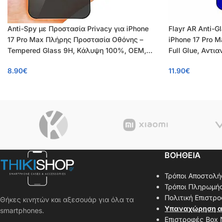
Anti-Spy με Προστασία Privacy για iPhone
Flayr AR Anti-G
17 Pro Max Πλήρης Προστασία Οθόνης –
iPhone 17 Pro 
Tempered Glass 9H, Κάλυψη 100%, OEM,
Full Glue, Αντι
0.26mm
8.90
€
11.90
€
ΒΟΗΘΕΙΑ
Τρόποι Αποστολή
Τρόποι Πληρωμή
Πολιτική Επιστρ
Θήκες κινητών και αξεσουάρ για όλα τα
Υπαναχώρηση α
smartphones.
Επιστροφές Box