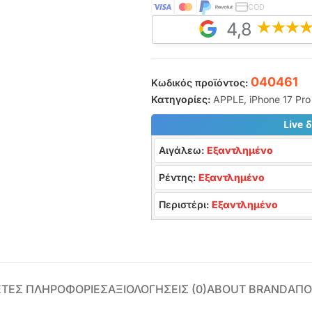
COD
4,8
040461
Κωδικός προϊόντος:
Κατηγορίες:
APPLE
,
iPhone 17 Pr
Live 
Αιγάλεω:
Εξαντλημένο
Ρέντης:
Εξαντλημένο
Περιστέρι:
Εξαντλημένο
ΕΤΕΣ ΠΛΗΡΟΦΟΡΊΕΣ
ΑΞΙΟΛΟΓΉΣΕΙΣ (0)
ABOUT BRAND
ΑΠΟ