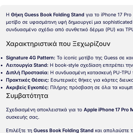
Η
Θήκη Guess Book Folding Stand
για το iPhone 17 Pro
μοτίβο σε υφασμάτινη υφή δημιουργεί μια sophisticat
συνδυασμένο σχέδιο από συνθετικό δέρμα (PU) και TPU
Χαρακτηριστικά που Ξεχωρίζουν
Signature 4G Pattern:
Το iconic μοτίβο της Guess σε κ
Λειτουργία Stand:
Η book-style σχεδίαση επιτρέπει τη
Διπλή Προστασία:
Η συνδυασμένη κατασκευή PU-TPU πρ
Πρακτικές Θέσεις:
Εσωτερικές θήκες για κάρτες διευκ
Ακριβείς Εγκοπές:
Πλήρης πρόσβαση σε όλα τα κουμπιά
Συμβατότητα
Σχεδιασμένη αποκλειστικά για το
Apple iPhone 17 Pro 
συσκευής σας.
Επιλέξτε τη
Guess Book Folding Stand
και απολαύστε τη