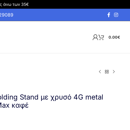
ς άνω των 35€
929089
0.00
€
lding Stand με χρυσό 4G metal
 Max καφέ