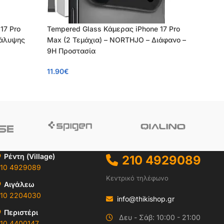
17 Pro
Tempered Glass Κάμερας iPhone 17 Pro
Αντ
κάλυψης
Max (2 Τεμάχια) – NORTHJO – Διάφανο –
iPh
9H Προστασία
Tem
11.90
€
8.90
Ρέντη (Village)
210 4929089
10 4929089
Κεντρικό τηλέφωνο
Αιγάλεω
10 2204030
info@thikishop.gr
Περιστέρι
Δευ - Σάβ: 10:00 - 21:00
10 4400147