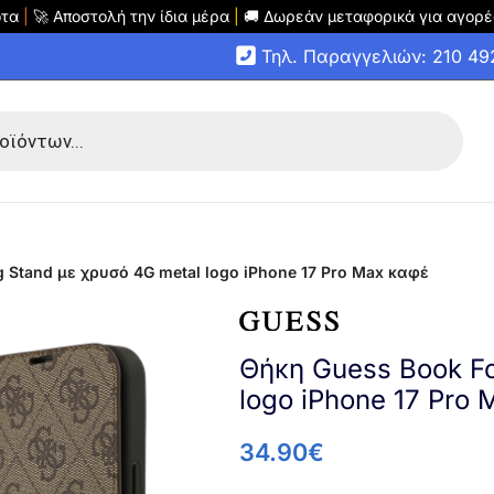
οτα
|
🚀 Αποστολή την ίδια μέρα
|
🚚 Δωρεάν μεταφορικά για αγορέ
Τηλ. Παραγγελιών: 210 4
 Stand με χρυσό 4G metal logo iPhone 17 Pro Max καφέ
Θήκη Guess Book Fo
logo iPhone 17 Pro
34.90
€