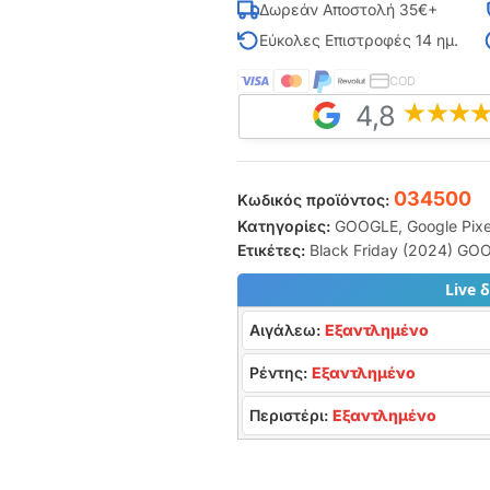
Δωρεάν Αποστολή 35€+
Εύκολες Επιστροφές 14 ημ.
COD
4,8
034500
Κωδικός προϊόντος:
Κατηγορίες:
GOOGLE
,
Google Pixe
Ετικέτες:
Black Friday (2024) GO
Live 
Αιγάλεω:
Εξαντλημένο
Ρέντης:
Εξαντλημένο
Περιστέρι:
Εξαντλημένο