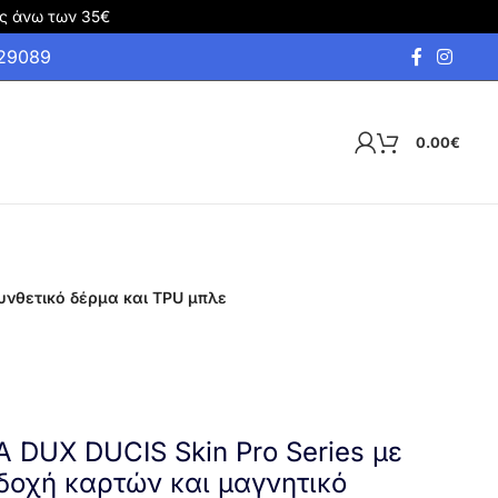
ς άνω των 35€
929089
0.00
€
συνθετικό δέρμα και TPU μπλε
A DUX DUCIS Skin Pro Series με
δοχή καρτών και μαγνητικό