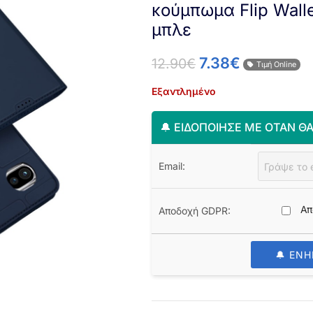
κούμπωμα Flip Wall
μπλε
7.38
€
12.90
€
Τιμή Online
Εξαντλημένο
🔔 ΕΙΔΟΠΟΊΗΣΈ ΜΕ ΌΤΑΝ ΘΑ
Email:
Απ
Αποδοχή GDPR:
🔔 ΕΝ