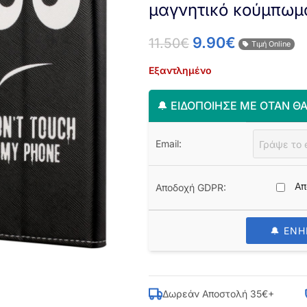
μαγνητικό κούμπωμα
9.90
€
11.50
€
Τιμή Online
Εξαντλημένο
🔔 ΕΙΔΟΠΟΊΗΣΈ ΜΕ ΌΤΑΝ ΘΑ
Email:
Απ
Αποδοχή GDPR:
🔔 ΕΝ
Δωρεάν Αποστολή 35€+