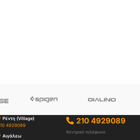
Ρέντη (Village)
210 4929089
10 4929089
Κεντρικό τηλέφωνο
Αιγάλεω