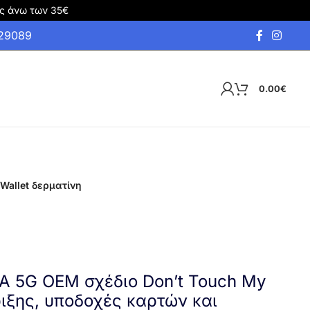
ς άνω των 35€
929089
0.00
€
Wallet δερματίνη
6A 5G OEM σχέδιο Don’t Touch My
ιξης, υποδοχές καρτών και