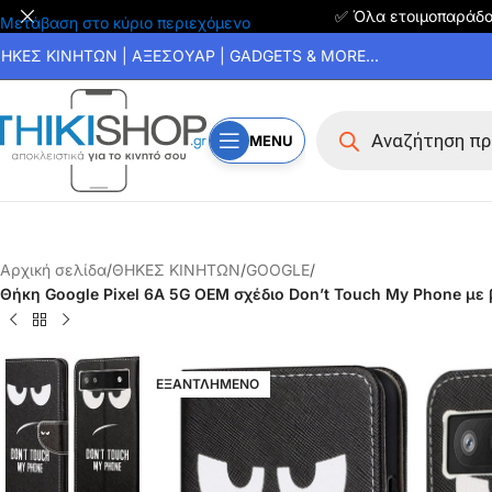
✅ Όλα ετοιμοπαράδ
Μετάβαση στο κύριο περιεχόμενο
ΗΚΕΣ ΚΙΝΗΤΩΝ | ΑΞΕΣΟΥΑΡ | GADGETS & MORE...
MENU
Αρχική σελίδα
/
ΘΗΚΕΣ ΚΙΝΗΤΩΝ
/
GOOGLE
/
Θήκη Google Pixel 6A 5G OEM σχέδιο Don’t Touch My Phone με 
ΕΞΑΝΤΛΗΜΕΝΟ