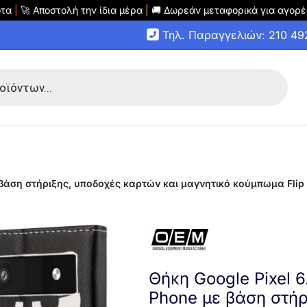
οτα
|
🚀 Αποστολή την ίδια μέρα
|
🚚 Δωρεάν μεταφορικά για αγορέ
Τηλ. Παραγγελιών: 210 4
βάση στήριξης, υποδοχές καρτών και μαγνητικό κούμπωμα Flip 
Θήκη Google Pixel 
Phone με βάση στήρ