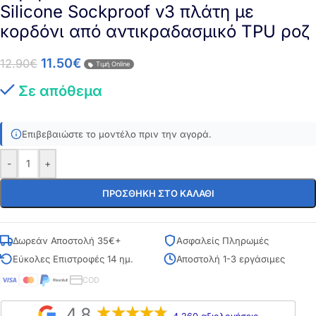
Silicone Sockproof v3 πλάτη με
κορδόνι από αντικραδασμικό TPU ροζ
11.50
€
12.90
€
Τιμή Online
Σε απόθεμα
Επιβεβαιώστε το μοντέλο πριν την αγορά.
-
+
ΠΡΟΣΘΉΚΗ ΣΤΟ ΚΑΛΆΘΙ
Δωρεάν Αποστολή 35€+
Ασφαλείς Πληρωμές
Εύκολες Επιστροφές 14 ημ.
Αποστολή 1-3 εργάσιμες
COD
4,8