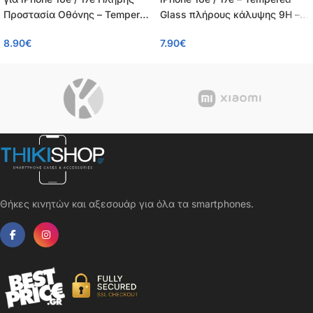
Προστασία Οθόνης – Tempered
Glass πλήρους κάλυψης 9H –
Glass 9H, Κάλυψη 100%, OEM,
OEM – 0.26mm
8.90
€
7.90
€
0.26mm
Θήκες κινητών και αξεσουάρ για όλα τα smartphones.