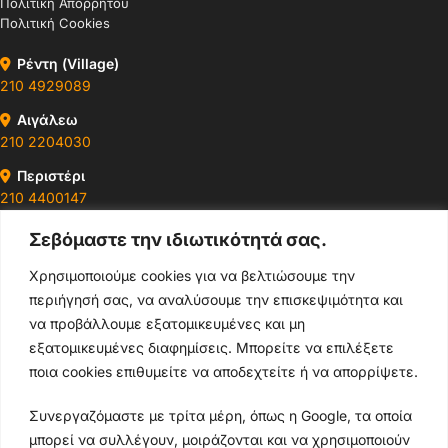
Πολιτική Απορρήτου
Πολιτική Cookies
Ρέντη (Village)
210 4929089
Αιγάλεω
210 2204030
Περιστέρι
210 4400147
Σεβόμαστε την ιδιωτικότητά σας.
Ωράρια & Διευθύνσεις →
Χρησιμοποιούμε cookies για να βελτιώσουμε την
περιήγησή σας, να αναλύσουμε την επισκεψιμότητα και
210 4929089
να προβάλλουμε εξατομικευμένες και μη
Κεντρικό τηλέφωνο
εξατομικευμένες διαφημίσεις. Μπορείτε να επιλέξετε
ποια cookies επιθυμείτε να αποδεχτείτε ή να απορρίψετε.
info@thikishop.gr
Συνεργαζόμαστε με τρίτα μέρη, όπως η Google, τα οποία
Δευ - Σάβ: 10:00 - 21:00
μπορεί να συλλέγουν, μοιράζονται και να χρησιμοποιούν