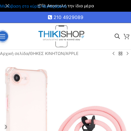
🚚 Δωρεάν μεταφορικά για αγορές άνω των 35€
Μετάβαση στο κύριο περιεχόμενο
210 4929089
Αρχική σελίδα
/
ΘΗΚΕΣ ΚΙΝΗΤΩΝ
/
APPLE