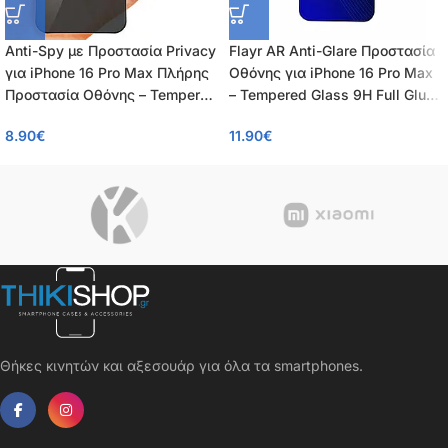
Anti-Spy με Προστασία Privacy
Flayr AR Anti-Glare Προστασία
για iPhone 16 Pro Max Πλήρης
Οθόνης για iPhone 16 Pro Max
Προστασία Οθόνης – Tempered
– Tempered Glass 9H Full Glue,
Glass 9H, Κάλυψη 100%, OEM,
Αντιανακλαστικό AR/AF,
8.90
€
11.90
€
0.26mm
0.55mm
Θήκες κινητών και αξεσουάρ για όλα τα smartphones.