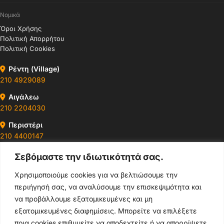
Νομικά
Όροι Χρήσης
Πολιτική Απορρήτου
Πολιτική Cookies
Ρέντη (Village)
210 4929089
Αιγάλεω
210 2204030
Περιστέρι
210 4400147
Σεβόμαστε την ιδιωτικότητά σας.
Ωράρια & Διευθύνσεις →
Χρησιμοποιούμε cookies για να βελτιώσουμε την
περιήγησή σας, να αναλύσουμε την επισκεψιμότητα και
210 4929089
να προβάλλουμε εξατομικευμένες και μη
Κεντρικό τηλέφωνο
εξατομικευμένες διαφημίσεις. Μπορείτε να επιλέξετε
ποια cookies επιθυμείτε να αποδεχτείτε ή να απορρίψετε.