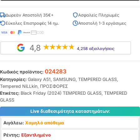
Δωρεάν Αποστολή 35€+
Ασφαλείς Πληρωμές
Εύκολες Επιστροφές 14 ημ.
Αποστολή 1-3 εργάσιμες
COD
4,8
4,258 αξιολογήσεις
024283
Κωδικός προϊόντος:
Κατηγορίες:
Galaxy A51
,
SAMSUNG
,
TEMPERED GLASS
,
Tempered NiLLkin
,
ΠΡΟΣΦΟΡΕΣ
Ετικέτες:
Black Friday (2024) TEMPERED GLASS
,
TEMPERED
GLASS
Live διαθεσιμότητα καταστημάτων:
Αιγάλεω:
Χαμηλό απόθεμα
Ρέντης:
Εξαντλημένο