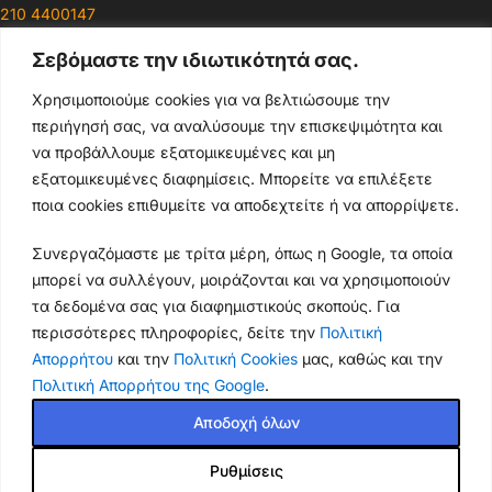
210 4400147
Σεβόμαστε την ιδιωτικότητά σας.
Ωράρια & Διευθύνσεις →
Χρησιμοποιούμε cookies για να βελτιώσουμε την
περιήγησή σας, να αναλύσουμε την επισκεψιμότητα και
210 4929089
να προβάλλουμε εξατομικευμένες και μη
Κεντρικό τηλέφωνο
εξατομικευμένες διαφημίσεις. Μπορείτε να επιλέξετε
ποια cookies επιθυμείτε να αποδεχτείτε ή να απορρίψετε.
info@thikishop.gr
Συνεργαζόμαστε με τρίτα μέρη, όπως η Google, τα οποία
Δευ - Σάβ: 10:00 - 21:00
μπορεί να συλλέγουν, μοιράζονται και να χρησιμοποιούν
τα δεδομένα σας για διαφημιστικούς σκοπούς. Για
ΔΩΡΕΑΝ ΑΠΟΣΤΟΛΗ
περισσότερες πληροφορίες, δείτε την
Πολιτική
για παραγγελίες άνω των 35€
Απορρήτου
και την
Πολιτική Cookies
μας, καθώς και την
Πολιτική Απορρήτου της Google
.
Thiki
gr
Copyright
2025 Powered by
Shop.
. Mobile Cases & Accessories.
NiLLkin XD
CP+ Max Full
Αποδοχή όλων
Arc Edge για
Samsung
Ρυθμίσεις
Galaxy A51