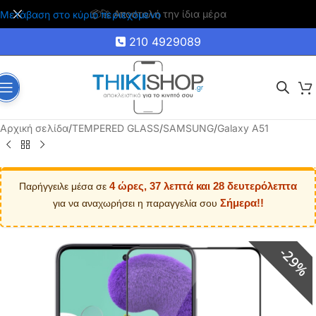
🚚 Δωρεάν μεταφορικά για αγορές άνω των 35€
Μετάβαση στο κύριο περιεχόμενο
210 4929089
Αρχική σελίδα
/
TEMPERED GLASS
/
SAMSUNG
/
Galaxy A51
4 ώρες, 37 λεπτά και 28 δευτερόλεπτα
Παρήγγειλε μέσα σε
Σήμερα!!
για να αναχωρήσει η παραγγελία σου
29%