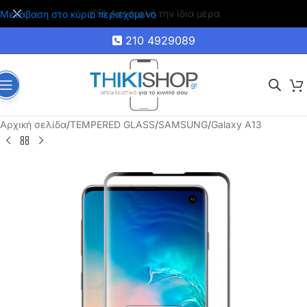
🚚 Δωρεάν μεταφορικά για αγορές άνω των 35€
Μετάβαση στο κύριο περιεχόμενο
210 4929089
Αρχική σελίδα
/
TEMPERED GLASS
/
SAMSUNG
/
Galaxy A13