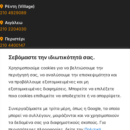
Ρέντη (Village)
210 4929089
Αιγάλεω
210 2204030
Περιστέρι
210 4400147
Σεβόμαστε την ιδιωτικότητά σας.
Ωράρια & Διευθύνσεις →
Χρησιμοποιούμε cookies για να βελτιώσουμε την
περιήγησή σας, να αναλύσουμε την επισκεψιμότητα και
210 4929089
να προβάλλουμε εξατομικευμένες και μη
Κεντρικό τηλέφωνο
εξατομικευμένες διαφημίσεις. Μπορείτε να επιλέξετε
ποια cookies επιθυμείτε να αποδεχτείτε ή να απορρίψετε.
info@thikishop.gr
Συνεργαζόμαστε με τρίτα μέρη, όπως η Google, τα οποία
Δευ - Σάβ: 10:00 - 21:00
μπορεί να συλλέγουν, μοιράζονται και να χρησιμοποιούν
τα δεδομένα σας για διαφημιστικούς σκοπούς. Για
ΔΩΡΕΑΝ ΑΠΟΣΤΟΛΗ
περισσότερες πληροφορίες, δείτε την
Πολιτική