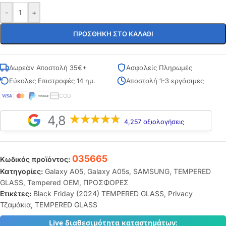
-
+
ΠΡΟΣΘΉΚΗ ΣΤΟ ΚΑΛΆΘΙ
Δωρεάν Αποστολή 35€+
Ασφαλείς Πληρωμές
Εύκολες Επιστροφές 14 ημ.
Αποστολή 1-3 εργάσιμες
COD
4,8
4,257 αξιολογήσεις
035665
Κωδικός προϊόντος:
Κατηγορίες:
Galaxy A05
,
Galaxy A05s
,
SAMSUNG
,
TEMPERED
GLASS
,
Tempered OEM
,
ΠΡΟΣΦΟΡΕΣ
Ετικέτες:
Black Friday (2024) TEMPERED GLASS
,
Privacy
Τζαμάκια
,
TEMPERED GLASS
Live διαθεσιμότητα καταστημάτων: