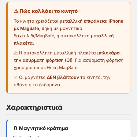
⚠️ Πώς κολλάει το κινητό
Το κινητό χρειάζεται
μεταλλική επιφάνεια
:
iPhone
με MagSafe
, θήκη με μαγνητικό
δαχτυλίδι/MagSafe, ή αυτοκόλλητη
μεταλλική
πλακέτα
.
⚠️ Η αυτοκόλλητη μεταλλική πλακέτα
μπλοκάρει
την ασύρματη φόρτιση (Qi)
. Για ασύρματη φόρτιση
χρησιμοποίησε θήκη MagSafe.
✅ Οι μαγνήτες
ΔΕΝ βλάπτουν
το κινητό, την
οθόνη ή τα δεδομένα.
Χαρακτηριστικά
🧲 Μαγνητικό κράτημα