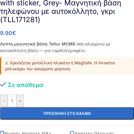
with sticker, Grey- Mαγνητική βάση
τηλεφώνου με αυτοκόλλητο, γκρι
(TLL171281)
9.90
€
Λεπτή μαγνητική βάση Tellur MCM8
από αλουμίνιο με
αυτοκόλλητη βάση — για ταμπλό/γραφείο.
⚠️ Χρειάζεται μεταλλική πλακέτα ή MagSafe. Η πλακέτα
μπλοκάρει την ασύρματη φόρτιση.
Σε απόθεμα
-
+
ΠΡΟΣΘΉΚΗ ΣΤΟ ΚΑΛΆΘΙ
Δωρεάν Αποστολή 35€+
Ασφαλείς Πληρωμές