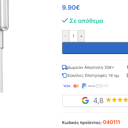
9.90
€
Σε απόθεμα
-
+
Δωρεάν Αποστολή 35€+
Εύκολες Επιστροφές 14 ημ.
COD
4,8
040111
Κωδικός προϊόντος: