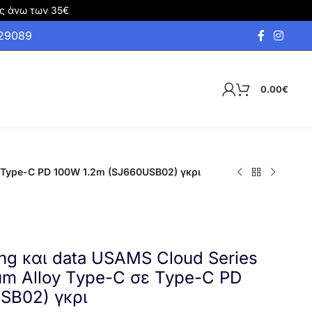
ς άνω των 35€
929089
0.00
€
ε Type-C PD 100W 1.2m (SJ660USB02) γκρι
ing και data USAMS Cloud Series
um Alloy Type-C σε Type-C PD
SB02) γκρι