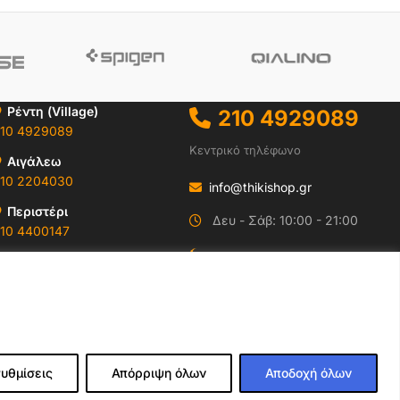
Ρέντη (Village)
210 4929089
10 4929089
Κεντρικό τηλέφωνο
Αιγάλεω
10 2204030
info@thikishop.gr
Περιστέρι
Δευ - Σάβ: 10:00 - 21:00
10 4400147
ΔΩΡΕΑΝ ΑΠΟΣΤΟΛΗ
Ωράρια & Διευθύνσεις →
για παραγγελίες άνω
των 35€
υθμίσεις
Απόρριψη όλων
Αποδοχή όλων