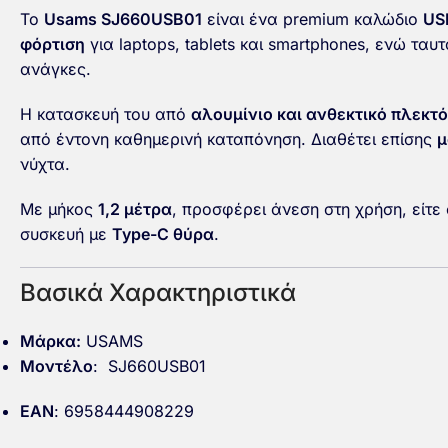
Το
Usams SJ660USB01
είναι ένα premium καλώδιο
US
φόρτιση
για laptops, tablets και smartphones, ενώ τ
ανάγκες.
Η κατασκευή του από
αλουμίνιο και ανθεκτικό πλεκτό
από έντονη καθημερινή καταπόνηση. Διαθέτει επίσης
μ
νύχτα.
Με μήκος
1,2 μέτρα
, προσφέρει άνεση στη χρήση, είτε 
συσκευή με
Type-C θύρα
.
Βασικά Χαρακτηριστικά
Μάρκα:
USAMS
Μοντέλο
: SJ660USB01
EAN
: 6958444908229