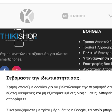
ΒΟΗΘΕΙΑ
Τρόποι Αποστολή
Τρόποι Πληρωμή
Πολιτική Επιστρ
Θήκες κινητών και αξεσουάρ για όλα τα
Υπαναχώρηση α
smartphones.
Επιστροφές Box
Αναζήτηση Αποσ
Επικοινωνήστε μ
Σεβόμαστε την ιδιωτικότητά σας.
Χάρτης Ιστοσελί
Χρησιμοποιούμε cookies για να βελτιώσουμε την περιήγησή σ
εξατομικευμένες και μη εξατομικευμένες διαφημίσεις. Μπορείτ
απορρίψετε.
Thiki
gr
Copyright
2025 Powered by
Shop.
. Mobile Cases & Accessories.
Συνεργαζόμαστε με τρίτα μέρη, όπως η Google, τα οποία μπορε