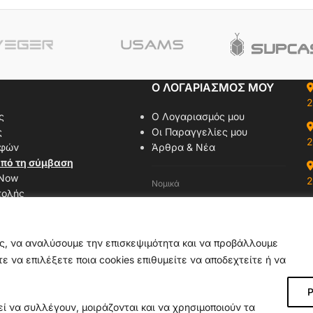
Ο ΛΟΓΑΡΙΑΣΜΟΣ ΜΟΥ
2
ς
Ο Λογαριασμός μου
ς
Οι Παραγγελίες μου
2
οφών
Άρθρα & Νέα
πό τη σύμβαση
 Now
2
Νομικά
τολής
Όροι Χρήσης
αζί μας
Πολιτική Απορρήτου
δας
Πολιτική Cookies
ας, να αναλύσουμε την επισκεψιμότητα και να προβάλλουμε
ε να επιλέξετε ποια cookies επιθυμείτε να αποδεχτείτε ή να
Ρ
ί να συλλέγουν, μοιράζονται και να χρησιμοποιούν τα