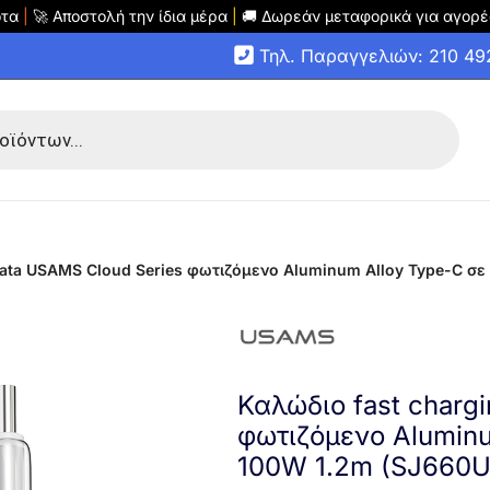
οτα
|
🚀 Αποστολή την ίδια μέρα
|
🚚 Δωρεάν μεταφορικά για αγορέ
Τηλ. Παραγγελιών: 210 4
 data USAMS Cloud Series φωτιζόμενο Aluminum Alloy Type-C σ
Καλώδιο fast charg
φωτιζόμενο Alumin
100W 1.2m (SJ660U