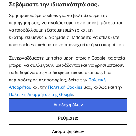
Σεβόμαστε την ιδιωτικότητά σας.
Ωράρια & Διευθύνσεις →
Χρησιμοποιούμε cookies για να βελτιώσουμε την
περιήγησή σας, να αναλύσουμε την επισκεψιμότητα και
210 4929089
να προβάλλουμε εξατομικευμένες και μη
Κεντρικό τηλέφωνο
εξατομικευμένες διαφημίσεις. Μπορείτε να επιλέξετε
ποια cookies επιθυμείτε να αποδεχτείτε ή να απορρίψετε.
info@thikishop.gr
Συνεργαζόμαστε με τρίτα μέρη, όπως η Google, τα οποία
Δευ - Σάβ: 10:00 - 21:00
μπορεί να συλλέγουν, μοιράζονται και να χρησιμοποιούν
τα δεδομένα σας για διαφημιστικούς σκοπούς. Για
ΔΩΡΕΑΝ ΑΠΟΣΤΟΛΗ
περισσότερες πληροφορίες, δείτε την
Πολιτική
για παραγγελίες άνω των 35€
Απορρήτου
και την
Πολιτική Cookies
μας, καθώς και την
Πολιτική Απορρήτου της Google
.
Thiki
gr
Copyright
2025 Powered by
Shop.
. Mobile Cases & Accessories.
Αποδοχή όλων
Ρυθμίσεις
iFROGZ Sound Hub Sync
Απόρριψη όλων
6.90
€
Εξαντλημένο
Ασύρματος δέκτης Bluetooth &