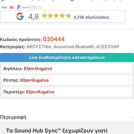
COD
4,8
4,258 αξιολογήσεις
G20444
Κωδικός προϊόντος:
Κατηγορίες:
ΑΚΟΥΣΤΙΚΑ
,
Ακουστικά Bluetooth
,
ΑΞΕΣΟΥΑΡ
Live διαθεσιμότητα καταστημάτων:
Αιγάλεω:
Εξαντλημένο
Ρέντης:
Εξαντλημένο
Περιστέρι:
Εξαντλημένο
Περιγραφή
Τα Sound Hub Sync™ ξεχωρίζουν γιατί