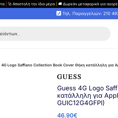
οτα
|
🚀 Αποστολή την ίδια μέρα
|
🚚 Δωρεάν μεταφορικά για αγορέ
Τηλ. Παραγγελιών: 210 4
 4G Logo Saffiano Collection Book Cover Θήκη κατάλληλη για Ap
Guess 4G Logo Saff
κατάλληλη για Apple
GUIC12G4GFPI)
46.90
€