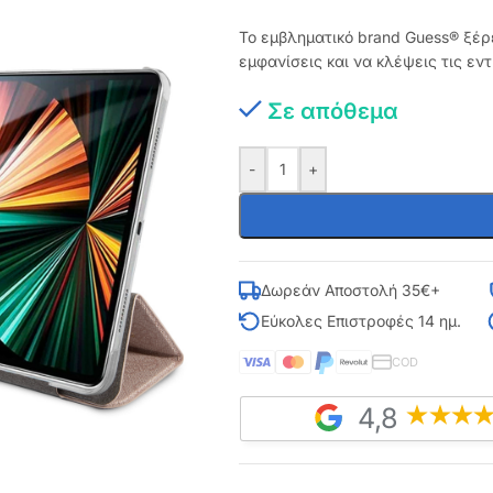
Το εμβληματικό brand Guess® ξέρ
εμφανίσεις και να κλέψεις τις εν
Σε απόθεμα
-
+
Δωρεάν Αποστολή 35€+
Εύκολες Επιστροφές 14 ημ.
COD
4,8