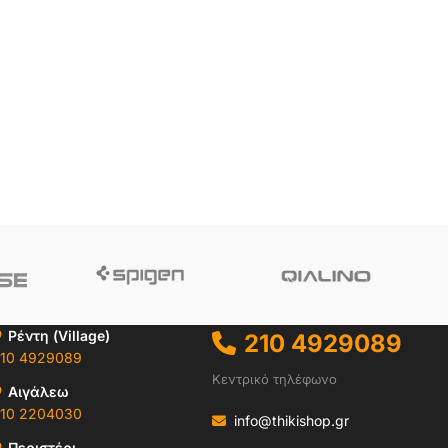
Ρέντη (Village)
210 4929089
10 4929089
Κεντρικό τηλέφωνο
Αιγάλεω
10 2204030
info@thikishop.gr
Περιστέρι