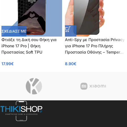
ΣΧΕΔΙΑΣΕ ΜΕ
Φτιάξε τη Δική σου Θήκη για
Anti-Spy με Προστασία Privacy
iPhone 17 Pro | Θήκη
για iPhone 17 Pro Πλήρης
Προστασίας Soft TPU
Προστασία Οθόνης – Tempered
Glass 9H, Κάλυψη 100%, OEM,
17.99
€
8.90
€
0.26mm