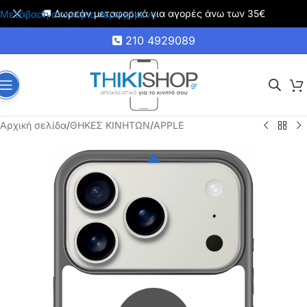
🚚 Δωρεάν μεταφορικά για αγορές άνω των 35€
Μετάβαση στο κύριο περιεχόμενο
210 4929089
Αρχική σελίδα
/
ΘΗΚΕΣ ΚΙΝΗΤΩΝ
/
APPLE