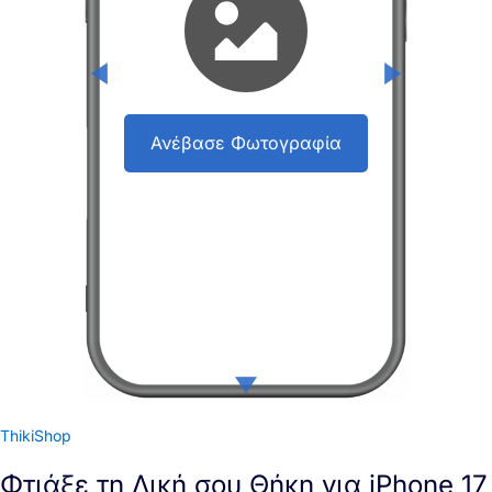
Ανέβασε Φωτογραφία
ThikiShop
Φτιάξε τη Δική σου Θήκη για iPhone 17