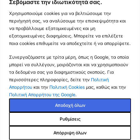
Σεβόμαστε την ιδιωτικότητά σας.
Ωράρια & Διευθύνσεις →
Χρησιμοποιούμε cookies για να βελτιώσουμε την
περιήγησή σας, να αναλύσουμε την επισκεψιμότητα και
210 4929089
να προβάλλουμε εξατομικευμένες και μη
Κεντρικό τηλέφωνο
εξατομικευμένες διαφημίσεις. Μπορείτε να επιλέξετε
ποια cookies επιθυμείτε να αποδεχτείτε ή να απορρίψετε.
info@thikishop.gr
Συνεργαζόμαστε με τρίτα μέρη, όπως η Google, τα οποία
Δευ - Σάβ: 10:00 - 21:00
μπορεί να συλλέγουν, μοιράζονται και να χρησιμοποιούν
τα δεδομένα σας για διαφημιστικούς σκοπούς. Για
ΔΩΡΕΑΝ ΑΠΟΣΤΟΛΗ
περισσότερες πληροφορίες, δείτε την
Πολιτική
για παραγγελίες άνω των 35€
Απορρήτου
και την
Πολιτική Cookies
μας, καθώς και την
Πολιτική Απορρήτου της Google
.
Thiki
gr
Copyright
2025 Powered by
Shop.
. Mobile Cases & Accessories.
Αποδοχή όλων
Ρυθμίσεις
eKids Cocomelon MP3
Ασύρματο Μικρόφωνο
Karaoke για παιδιά με
Απόρριψη όλων
19.90
€
Εξαντλημένο
ενσωματωμένη μουσική,