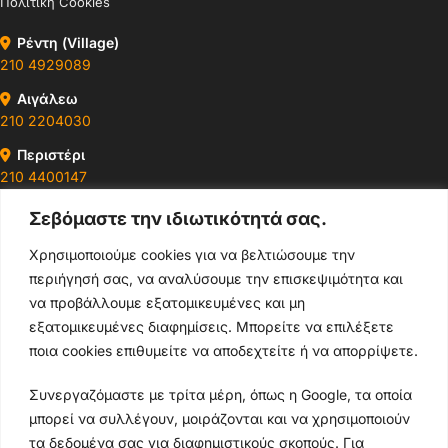
Πολιτική Cookies
Ρέντη (Village)
210 4929089
Αιγάλεω
210 2204030
Περιστέρι
210 4400147
Σεβόμαστε την ιδιωτικότητά σας.
Ωράρια & Διευθύνσεις →
Χρησιμοποιούμε cookies για να βελτιώσουμε την
περιήγησή σας, να αναλύσουμε την επισκεψιμότητα και
210 4929089
να προβάλλουμε εξατομικευμένες και μη
Κεντρικό τηλέφωνο
εξατομικευμένες διαφημίσεις. Μπορείτε να επιλέξετε
ποια cookies επιθυμείτε να αποδεχτείτε ή να απορρίψετε.
info@thikishop.gr
Συνεργαζόμαστε με τρίτα μέρη, όπως η Google, τα οποία
Δευ - Σάβ: 10:00 - 21:00
μπορεί να συλλέγουν, μοιράζονται και να χρησιμοποιούν
τα δεδομένα σας για διαφημιστικούς σκοπούς. Για