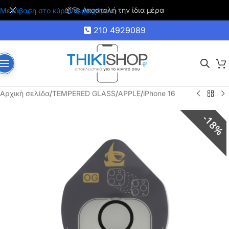
🚚 Δωρεάν μεταφορικά για αγορές άνω των 35€
Μετάβαση στο κύριο περιεχόμενο
210 4929089
Αρχική σελίδα
/
TEMPERED GLASS
/
APPLE
/
iPhone 16
18%