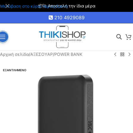
📦🚀 Αποστολή την ίδια μέρα
Μετάβαση στο κύριο περιεχόμενο
210 4929089
Αρχική σελίδα
/
ΑΞΕΣΟΥΑΡ
/
POWER BANK
ΕΞΑΝΤΛΗΜΕΝΟ