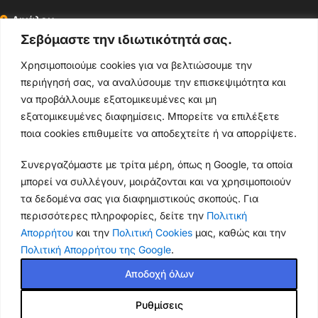
Αιγάλεω
210 2204030
Σεβόμαστε την ιδιωτικότητά σας.
Περιστέρι
Χρησιμοποιούμε cookies για να βελτιώσουμε την
210 4400147
περιήγησή σας, να αναλύσουμε την επισκεψιμότητα και
να προβάλλουμε εξατομικευμένες και μη
Ωράρια & Διευθύνσεις →
εξατομικευμένες διαφημίσεις. Μπορείτε να επιλέξετε
ποια cookies επιθυμείτε να αποδεχτείτε ή να απορρίψετε.
210 4929089
Συνεργαζόμαστε με τρίτα μέρη, όπως η Google, τα οποία
Κεντρικό τηλέφωνο
μπορεί να συλλέγουν, μοιράζονται και να χρησιμοποιούν
τα δεδομένα σας για διαφημιστικούς σκοπούς. Για
info@thikishop.gr
περισσότερες πληροφορίες, δείτε την
Πολιτική
Απορρήτου
και την
Πολιτική Cookies
μας, καθώς και την
Δευ - Σάβ: 10:00 - 21:00
Πολιτική Απορρήτου της Google
.
ΔΩΡΕΑΝ ΑΠΟΣΤΟΛΗ
Αποδοχή όλων
για παραγγελίες άνω των 35€
Ρυθμίσεις
Thiki
gr
Copyright
2025 Powered by
Shop.
. Mobile Cases & Accessories.