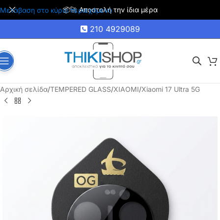
🚚 Δωρεάν μεταφορικά για αγορές άνω των 35€
Μετάβαση στο κύριο περιεχόμενο
210 4929089
Αρχική σελίδα
/
TEMPERED GLASS
/
XIAOMI
/
Xiaomi 17 Ultra 5G