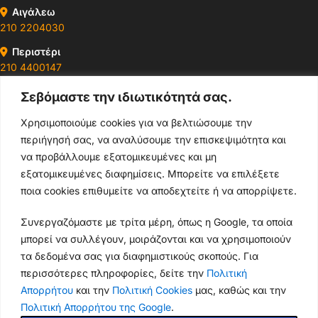
Αιγάλεω
210 2204030
Περιστέρι
210 4400147
Σεβόμαστε την ιδιωτικότητά σας.
Ωράρια & Διευθύνσεις →
Χρησιμοποιούμε cookies για να βελτιώσουμε την
περιήγησή σας, να αναλύσουμε την επισκεψιμότητα και
210 4929089
να προβάλλουμε εξατομικευμένες και μη
Κεντρικό τηλέφωνο
εξατομικευμένες διαφημίσεις. Μπορείτε να επιλέξετε
ποια cookies επιθυμείτε να αποδεχτείτε ή να απορρίψετε.
info@thikishop.gr
Συνεργαζόμαστε με τρίτα μέρη, όπως η Google, τα οποία
Δευ - Σάβ: 10:00 - 21:00
μπορεί να συλλέγουν, μοιράζονται και να χρησιμοποιούν
τα δεδομένα σας για διαφημιστικούς σκοπούς. Για
ΔΩΡΕΑΝ ΑΠΟΣΤΟΛΗ
περισσότερες πληροφορίες, δείτε την
Πολιτική
για παραγγελίες άνω των 35€
Απορρήτου
και την
Πολιτική Cookies
μας, καθώς και την
Πολιτική Απορρήτου της Google
.
Thiki
gr
Copyright
2025 Powered by
Shop.
. Mobile Cases & Accessories.