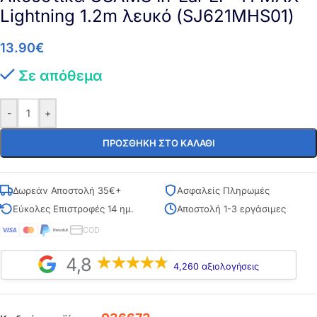
Lightning 1.2m λευκό (SJ621MHS01)
13.90
€
Σε απόθεμα
-
+
ΠΡΟΣΘΉΚΗ ΣΤΟ ΚΑΛΆΘΙ
Δωρεάν Αποστολή 35€+
Ασφαλείς Πληρωμές
Εύκολες Επιστροφές 14 ημ.
Αποστολή 1-3 εργάσιμες
COD
4,8
4,260 αξιολογήσεις