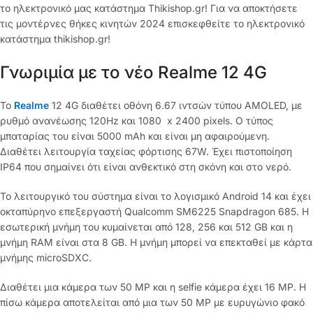
το ηλεκτρονικό μας κατάστημα Thikishop.gr! Για να αποκτήσετε
τις μοντέρνες θήκες κινητών 2024 επισκεφθείτε το ηλεκτρονικό
κατάστημα thikishop.gr!
Γνωριμία με το νέο Realme 12 4G
Το
Realme
12 4G διαθέτει οθόνη 6.67 ιντσών τύπου AMOLED, με
ρυθμό ανανέωσης 120Hz και 1080 x 2400 pixels. Ο τύπος
μπαταρίας του είναι 5000 mAh και είναι μη αφαιρούμενη.
Διαθέτει λειτουργία ταχείας φόρτισης 67W. Έχει πιστοποίηση
IP64 που σημαίνει ότι είναι ανθεκτικό στη σκόνη και στο νερό.
Το λειτουργικό του σύστημα είναι το λογισμικό Android 14 και έχει
οκταπύρηνο επεξεργαστή Qualcomm SM6225 Snapdragon 685. Η
εσωτερική μνήμη του κυμαίνεται από 128, 256 και 512 GB και η
μνήμη RAM είναι στα 8 GB. Η μνήμη μπορεί να επεκταθεί με κάρτα
μνήμης microSDXC.
Διαθέτει μια κάμερα των 50 MP και η selfie κάμερα έχει 16 MP. Η
πίσω κάμερα αποτελείται από μια των 50 MP με ευρυγώνιο φακό