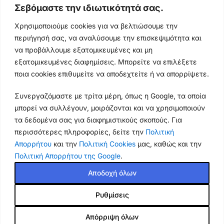
Σεβόμαστε την ιδιωτικότητά σας.
210 4400147
Χρησιμοποιούμε cookies για να βελτιώσουμε την
Ωράρια & Διευθύνσεις →
περιήγησή σας, να αναλύσουμε την επισκεψιμότητα και
να προβάλλουμε εξατομικευμένες και μη
210 4929089
εξατομικευμένες διαφημίσεις. Μπορείτε να επιλέξετε
ποια cookies επιθυμείτε να αποδεχτείτε ή να απορρίψετε.
Κεντρικό τηλέφωνο
Συνεργαζόμαστε με τρίτα μέρη, όπως η Google, τα οποία
info@thikishop.gr
μπορεί να συλλέγουν, μοιράζονται και να χρησιμοποιούν
Δευ - Σάβ: 10:00 - 21:00
τα δεδομένα σας για διαφημιστικούς σκοπούς. Για
περισσότερες πληροφορίες, δείτε την
Πολιτική
Απορρήτου
και την
Πολιτική Cookies
μας, καθώς και την
ΔΩΡΕΑΝ ΑΠΟΣΤΟΛΗ
Πολιτική Απορρήτου της Google
.
για παραγγελίες άνω των 35€
Αποδοχή όλων
Thiki
gr
Copyright
2025 Powered by
Shop.
. Mobile Cases & Accessories.
Ρυθμίσεις
Απόρριψη όλων