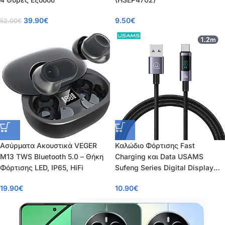
39.90
€
9.50
€
52.00
€
Ασύρματα Ακουστικά VEGER
Καλώδιο Φόρτισης Fast
M13 TWS Bluetooth 5.0 – Θήκη
Charging και Data USAMS
Φόρτισης LED, IP65, HiFi
Sufeng Series Digital Display
Aluminum Alloy USB-A σε Type-
19.90
€
10.90
€
C 6A 1.20m (SJ673USB01)
μαύρο