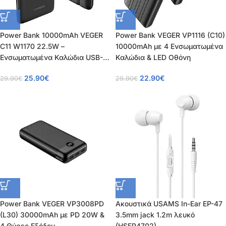
Power Bank 10000mAh VEGER
Power Bank VEGER VP1116 (C10)
C11 W1170 22.5W –
10000mAh με 4 Ενσωματωμένα
Ενσωματωμένα Καλώδια USB-C
Καλώδια & LED Οθόνη
& Lightning, LED
25.90
€
22.90
€
29.90
€
29.90
€
Power Bank VEGER VP3008PD
Ακουστικά USAMS In-Ear EP-47
(L30) 30000mAh με PD 20W &
3.5mm jack 1.2m λευκό
4 Θύρες Εξόδου
(HSEP4702)